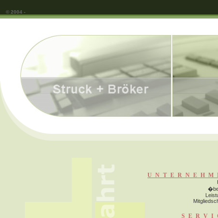
© 2004 -
UNTERNEHM
�be
Leis
Mitgliedsc
SERVI