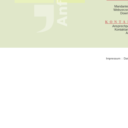
Mandante
Webverzei
Down
KONTA
Ansprechpa
Kontakta
A
Impressum
::
Da