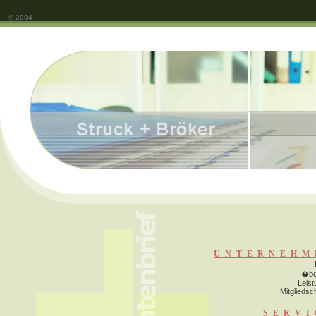
© 2004 -
UNTERNEHM
�be
Leis
Mitgliedsc
SERVI