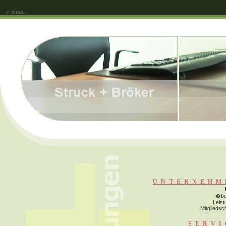
© 2004 -
UNTERNEHM
�be
Leis
Mitgliedsc
SERVI